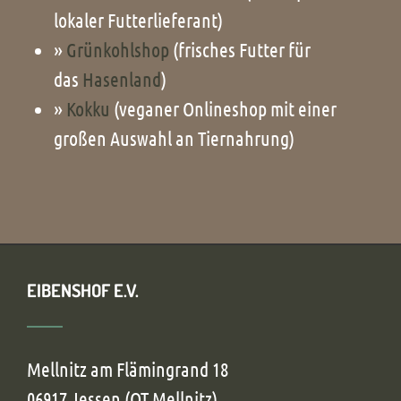
lokaler Futterlieferant)
»
Grünkohlshop
(frisches Futter für
das
Hasenland
)
»
Kokku
(veganer Onlineshop mit einer
großen Auswahl an Tiernahrung)
EIBENSHOF E.V.
Mellnitz am Flämingrand 18
06917 Jessen (OT Mellnitz)