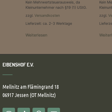
Kein Mehrwertsteuerausweis, da
Kein Me
Kleinunternehmer nach §19 (1) UStG.
Kleinun
zzgl.
Versandkosten
zzgl.
V
Lieferzeit:
ca. 2-3 Werktage
Lieferze
Weiterlesen
Weiter
EIBENSHOF E.V.
Mellnitz am Flämingrand 18
06917 Jessen (OT Mellnitz)