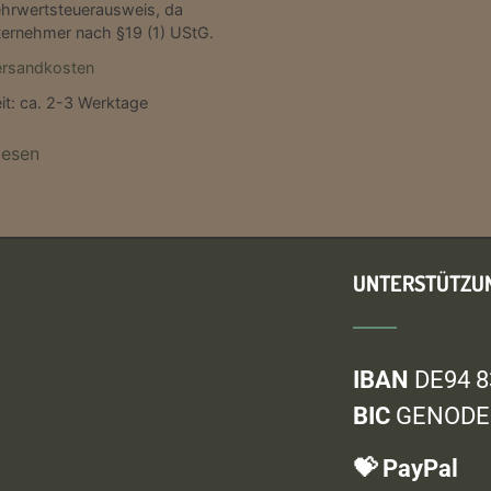
hrwertsteuerausweis, da
ternehmer nach §19 (1) UStG.
ersandkosten
it:
ca. 2-3 Werktage
lesen
UNTERSTÜTZU
IBAN
DE94 8
BIC
GENODEF
💝 PayPal