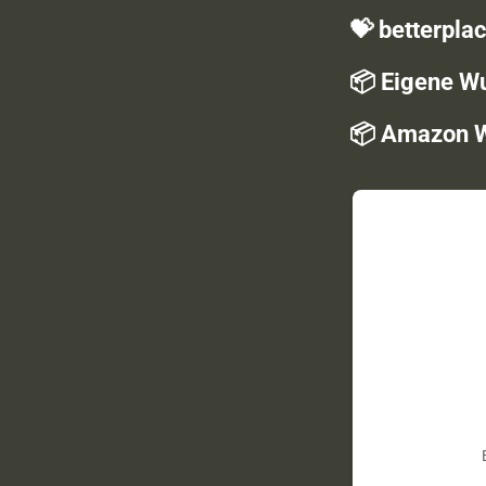
💝 betterpla
📦 Eigene Wu
📦
Amazon W