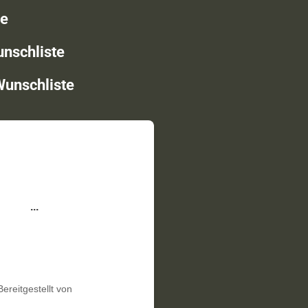
ce
nschliste
unschliste